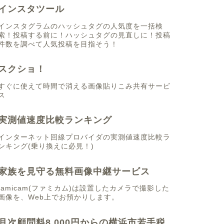
インスタツール
インスタグラムのハッシュタグの人気度を一括検
索！投稿する前に！ハッシュタグの見直しに！投稿
件数を調べて人気投稿を目指そう！
スクショ！
すぐに使えて時間で消える画像貼りこみ共有サービ
ス
実測値速度比較ランキング
インターネット回線プロバイダの実測値速度比較ラ
ンキング(乗り換えに必見！)
家族を見守る無料画像中継サービス
famicam(ファミカム)は設置したカメラで撮影した
画像を、Web上でお預かりします。
月次顧問料8,000円からの横浜市若手税