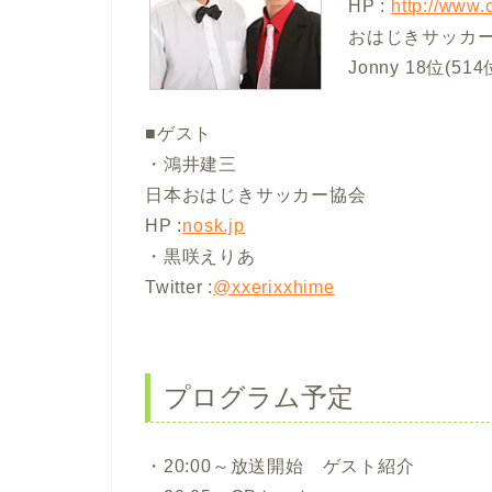
HP :
http://www.
おはじきサッカー
Jonny 18位(51
■ゲスト
・鴻井建三
日本おはじきサッカー協会
HP :
nosk.jp
・黒咲えりあ
Twitter :
@xxerixxhime
プログラム予定
・20:00～放送開始 ゲスト紹介