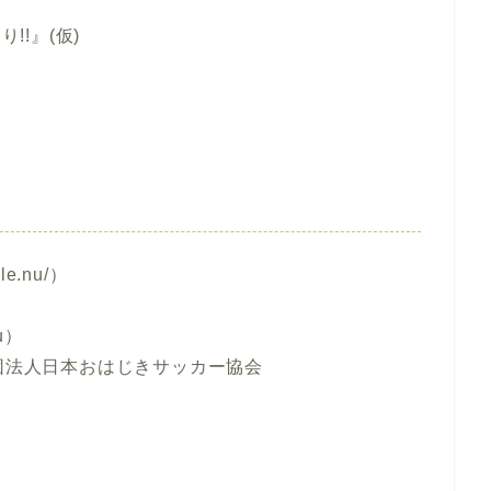
!!』(仮)
le.nu/）
u）
一般社団法人日本おはじきサッカー協会