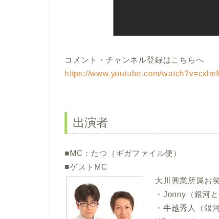
コメント・チャンネル登録はこちらへ
https://www.youtube.com/watch?v=cxl
出演者
■MC：たつ（ギガファイル便）
■ゲストMC
大川興業所属お
・Jonny（銀河
・牛越秀人（銀