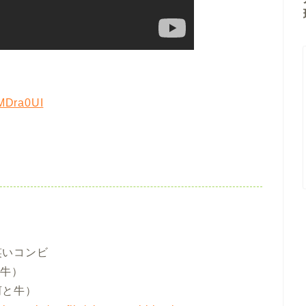
mMDra0UI
笑いコンビ
と牛）
河と牛）