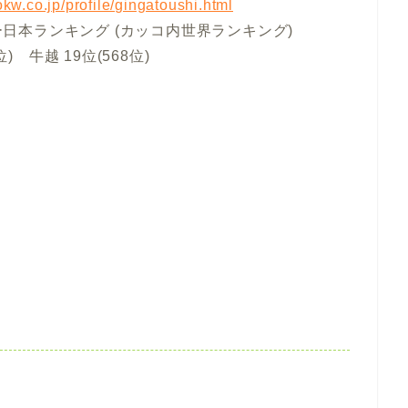
okw.co.jp/profile/gingatoushi.html
日本ランキング (カッコ内世界ランキング)
4位) 牛越 19位(568位)